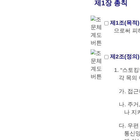
제1장 총칙
제1조(목적)
으로써 피
제2조(정의)
1. “스토
각 목의
가. 접
나. 주거
나 지
다. 우
통신망