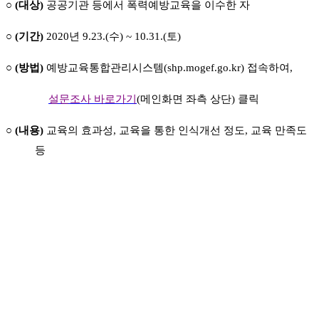
○
(
대상
)
공공기관 등에서 폭력예방교육을 이수한 자
○
(
기간
)
2020
년
9.23.(
수
) ~ 10.31.(
토
)
○
(
방법
)
예방교육통합관리시스템
(shp.mogef.go.kr)
접속하여
,
설문조사 바로가기
(
메인화면 좌측 상단
)
클릭
○
(
내용
)
교육의 효과성
,
교육을 통한 인식개선 정도
,
교육 만족도
등