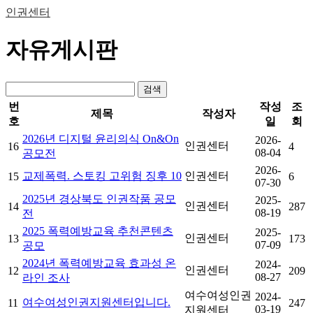
인권센터
자유게시판
검색
번
작성
조
제목
작성자
호
일
회
2026년 디지털 윤리의식 On&On
2026-
인권센터
16
4
08-04
공모전
2026-
교제폭력. 스토킹 고위험 징후 10
인권센터
15
6
07-30
2025년 경상북도 인권작품 공모
2025-
인권센터
14
287
08-19
전
2025 폭력예방교육 추천콘텐츠
2025-
인권센터
13
173
07-09
공모
2024년 폭력예방교육 효과성 온
2024-
인권센터
12
209
08-27
라인 조사
여수여성인권
2024-
여수여성인권지원센터입니다.
11
247
03-19
지원센터