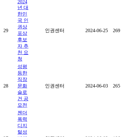
2024
년 대
한민
국 인
권상
29
인권센터
2024-06-25
269
포상
후보
자 추
천 요
청
성평
등한
직장
28
문화
인권센터
2024-06-03
265
슬로
건 공
모전
젠더
폭력
디지
털성