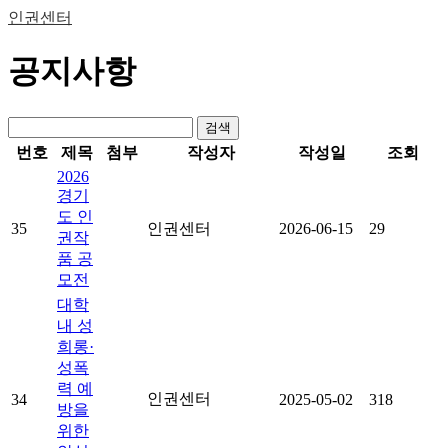
인권센터
공지사항
검색
번호
제목
첨부
작성자
작성일
조회
2026
경기
도 인
35
인권센터
2026-06-15
29
권작
품 공
모전
대학
내 성
희롱·
성폭
력 예
인권센터
34
2025-05-02
318
방을
위한