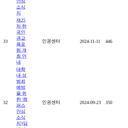
안심
소식
지
제25
차 한
국인
권교
인권센터
33
2024-11-11
446
육포
럼 개
최 안
내
대학
내 성
범죄
예방
을 위
한 '캠
인권센터
32
2024-09-23
350
퍼스
안심
소식
지'(딥