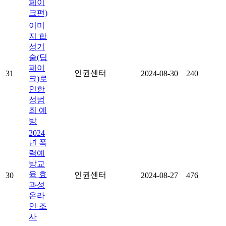
페이
크편)
이미
지 합
성기
술(딥
페이
인권센터
31
2024-08-30
240
크)로
인한
성범
죄 예
방
2024
년 폭
력예
방교
육 효
인권센터
30
2024-08-27
476
과성
온라
인 조
사