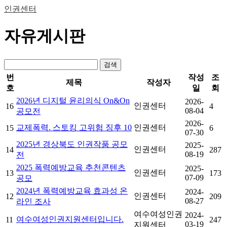
인권센터
자유게시판
검색
번
작성
조
제목
작성자
호
일
회
2026년 디지털 윤리의식 On&On
2026-
인권센터
16
4
08-04
공모전
2026-
교제폭력. 스토킹 고위험 징후 10
인권센터
15
6
07-30
2025년 경상북도 인권작품 공모
2025-
인권센터
14
287
08-19
전
2025 폭력예방교육 추천콘텐츠
2025-
인권센터
13
173
07-09
공모
2024년 폭력예방교육 효과성 온
2024-
인권센터
12
209
08-27
라인 조사
여수여성인권
2024-
여수여성인권지원센터입니다.
11
247
03-19
지원센터