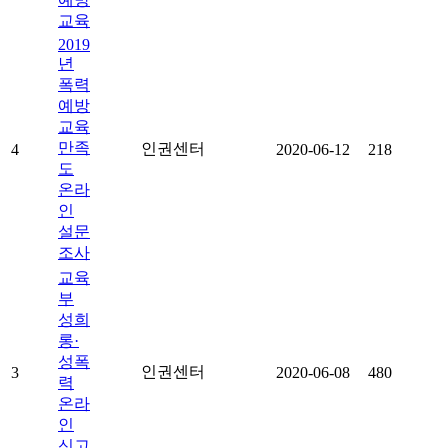
교육
2019
년
폭력
예방
교육
만족
인권센터
4
2020-06-12
218
도
온라
인
설문
조사
교육
부
성희
롱·
성폭
인권센터
3
2020-06-08
480
력
온라
인
신고