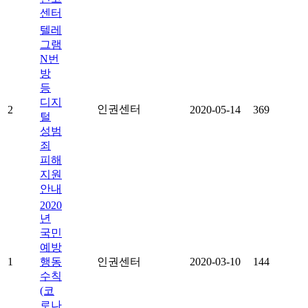
센터
텔레
그램
N번
방
등
디지
인권센터
2
2020-05-14
369
털
성범
죄
피해
지원
안내
2020
년
국민
예방
1
행동
인권센터
2020-03-10
144
수칙
(코
로나