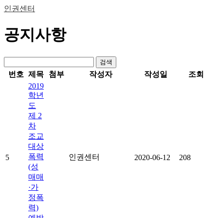
인권센터
공지사항
검색
번호
제목
첨부
작성자
작성일
조회
2019
학년
도
제 2
차
조교
대상
폭력
인권센터
5
2020-06-12
208
(성
매매
·가
정폭
력)
예방